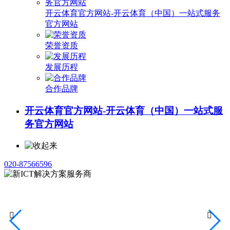
开云体育官方网站-开云体育（中国）一站式服务
官方网站
荣誉资质
发展历程
合作品牌
开云体育官方网站-开云体育（中国）一站式服
务官方网站
020-87566596

