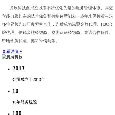
腾展科技自成立以来不断优化先进的服务管理体系、高交
付能力及扎实的技术储备和持续创新能力，多年来保持着与众
多业界领先IT厂商紧密合作，先后成为绿盟金牌代理、H3C金
牌代理、信锐金牌经销商、华为认证经销商、维谛合作伙伴、
申瓯金牌代理、博科经销商等。
查看详情 +
2013
公司成立于2013年
10
10年服务经验
100