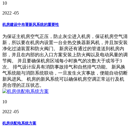
10
2022
-05
机房建设中布署新风系统的重要性
为保证主机房空气正压，防止灰尘进入机房，保证机房空气清
新，所以要在机房内设置一台全热交换器新风机，并且加安装
净化过滤装置和防火阀门。 新房还有通过的管道送到机房内
部，并且在内部的出入口方案安装上防火阀以及电动风量的调
节阀。 并且要确保机房区域每小时换气的次数大于或等于3
次。 排气设计应具有消防事故排气和自然排气功能。 新风换
气系统能与消防系统联动，一旦发生火灾事故，便能自动切断
新风进风。 机房的新风系统可以确保机房空调正常运行及机
房合理的正压状态。
10
2022
-05
机房供配电系统方案