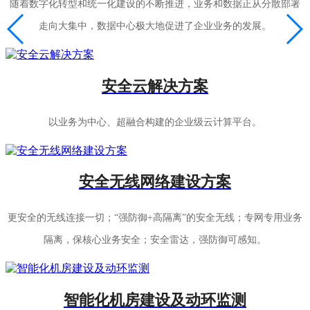
随着数字化转型和统一化建设的不断推进，业务和数据正从分散部署
走向大集中，数据中心极大地促进了企业业务的发展。
安全云解决方案
以业务为中心、超融合构建的企业级云计算平台。
安全无线网络建设方案
更安全的无线连接一切；“强防御+高隔离”的安全无线；专网专用业务
隔离，保核心业务安全；安全雷达，强防御可感知。
智能化机房建设及动环监测